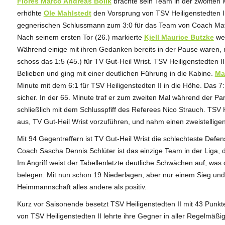
Flores Marco Andreas Bolik
brachte sein Team in der zwölften M
erhöhte
Ole Mahlstedt
den Vorsprung von TSV Heiligenstedten I
gegnerischen Schlussmann zum 3:0 für das Team von Coach Mathi
Nach seinem ersten Tor (26.) markierte
Kjell Maurice Butzke
wen
Während einige mit ihren Gedanken bereits in der Pause waren, 
schoss das 1:5 (45.) für TV Gut-Heil Wrist. TSV Heiligenstedten
Belieben und ging mit einer deutlichen Führung in die Kabine.
Ma
Minute mit dem 6:1 für TSV Heiligenstedten II in die Höhe. Das 7:1
sicher. In der 65. Minute traf er zum zweiten Mal während der Pa
schließlich mit dem Schlusspfiff des Referees Nico Strauch. TSV H
aus, TV Gut-Heil Wrist vorzuführen, und nahm einen zweistellige
Mit 94 Gegentreffern ist TV Gut-Heil Wrist die schlechteste Def
Coach Sascha Dennis Schlüter ist das einzige Team in der Liga, d
Im Angriff weist der Tabellenletzte deutliche Schwächen auf, was
belegen. Mit nun schon 19 Niederlagen, aber nur einem Sieg und
Heimmannschaft alles andere als positiv.
Kurz vor Saisonende besetzt TSV Heiligenstedten II mit 43 Punkten
von TSV Heiligenstedten II lehrte ihre Gegner in aller Regelmäß