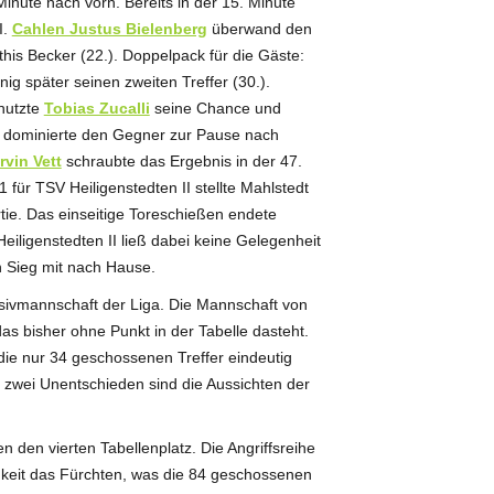
inute nach vorn. Bereits in der 15. Minute
I.
Cahlen Justus Bielenberg
überwand den
s Becker (22.). Doppelpack für die Gäste:
ig später seinen zweiten Treffer (30.).
nutzte
Tobias Zucalli
seine Chance und
 II dominierte den Gegner zur Pause nach
rvin Vett
schraubte das Ergebnis in der 47.
 für TSV Heiligenstedten II stellte Mahlstedt
rtie. Das einseitige Toreschießen endete
eiligenstedten II ließ dabei keine Gelegenheit
n Sieg mit nach Hause.
ensivmannschaft der Liga. Die Mannschaft von
as bisher ohne Punkt in der Tabelle dasteht.
 die nur 34 geschossenen Treffer eindeutig
 zwei Unentschieden sind die Aussichten der
 den vierten Tabellenplatz. Die Angriffsreihe
igkeit das Fürchten, was die 84 geschossenen