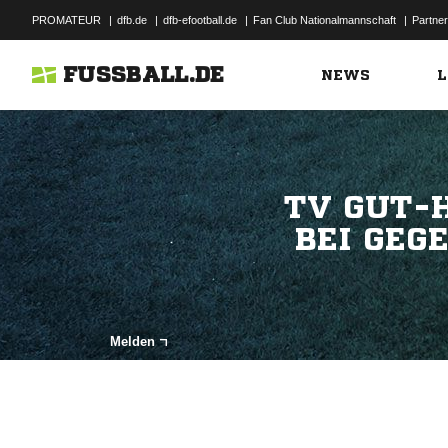
PROMATEUR
|
dfb.de
|
dfb-efootball.de
|
Fan Club Nationalmannschaft
|
Partner
FUSSBALL.DE
NEWS
L
TV GUT-
BEI GEG
Melden