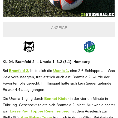
ANZEIGE
KL 04: Bramfeld 2. – Urania 1, 6:2 (3:1), Hamburg
Bei
Bramfeld 2.
holte sich die
Urania 1.
eine 2:6-Schlappe ab. Was
viele voraussagten, trat letztlich auch ein: Bramfeld 2. wurde der
Favoritenrolle gerecht. Im Hinspiel hatte sich kein Sieger gefunden.
Es war 4:4 ausgegangen.
Die Urania 1. ging durch
Bennet Kiefer
in der vierten Minute in
Führung. Geschockt zeigte sich Bramfeld 2. nicht. Nur wenig später
war
Lasse Paul Topper Rene Freiberg
mit dem Ausgleich zur
Stelle (8.).
Abu Bakarr Turay
trug sich in der zwölften Spielminute