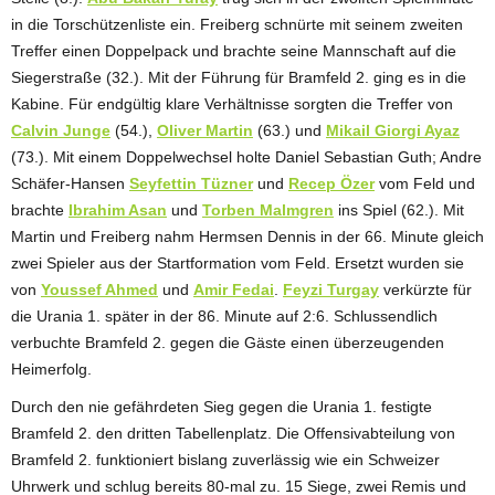
in die Torschützenliste ein. Freiberg schnürte mit seinem zweiten
Treffer einen Doppelpack und brachte seine Mannschaft auf die
Siegerstraße (32.). Mit der Führung für Bramfeld 2. ging es in die
Kabine. Für endgültig klare Verhältnisse sorgten die Treffer von
Calvin Junge
(54.),
Oliver Martin
(63.) und
Mikail Giorgi Ayaz
(73.). Mit einem Doppelwechsel holte Daniel Sebastian Guth; Andre
Schäfer-Hansen
Seyfettin Tüzner
und
Recep Özer
vom Feld und
brachte
Ibrahim Asan
und
Torben Malmgren
ins Spiel (62.). Mit
Martin und Freiberg nahm Hermsen Dennis in der 66. Minute gleich
zwei Spieler aus der Startformation vom Feld. Ersetzt wurden sie
von
Youssef Ahmed
und
Amir Fedai
.
Feyzi Turgay
verkürzte für
die Urania 1. später in der 86. Minute auf 2:6. Schlussendlich
verbuchte Bramfeld 2. gegen die Gäste einen überzeugenden
Heimerfolg.
Durch den nie gefährdeten Sieg gegen die Urania 1. festigte
Bramfeld 2. den dritten Tabellenplatz. Die Offensivabteilung von
Bramfeld 2. funktioniert bislang zuverlässig wie ein Schweizer
Uhrwerk und schlug bereits 80-mal zu. 15 Siege, zwei Remis und