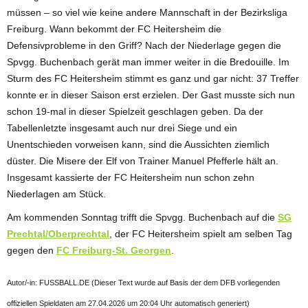
müssen – so viel wie keine andere Mannschaft in der Bezirksliga
Freiburg. Wann bekommt der FC Heitersheim die
Defensivprobleme in den Griff? Nach der Niederlage gegen die
Spvgg. Buchenbach gerät man immer weiter in die Bredouille. Im
Sturm des FC Heitersheim stimmt es ganz und gar nicht: 37 Treffer
konnte er in dieser Saison erst erzielen. Der Gast musste sich nun
schon 19-mal in dieser Spielzeit geschlagen geben. Da der
Tabellenletzte insgesamt auch nur drei Siege und ein
Unentschieden vorweisen kann, sind die Aussichten ziemlich
düster. Die Misere der Elf von Trainer Manuel Pfefferle hält an.
Insgesamt kassierte der FC Heitersheim nun schon zehn
Niederlagen am Stück.
Am kommenden Sonntag trifft die Spvgg. Buchenbach auf die
SG
Prechtal/Oberprechtal
, der FC Heitersheim spielt am selben Tag
gegen den
FC Freiburg-St. Georgen
.
Autor/-in: FUSSBALL.DE (Dieser Text wurde auf Basis der dem DFB vorliegenden
offiziellen Spieldaten am 27.04.2026 um 20:04 Uhr automatisch generiert)