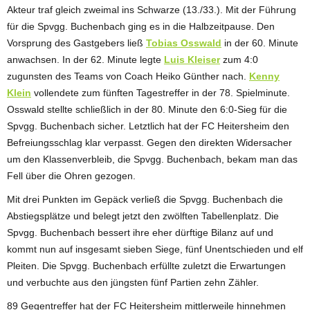
Akteur traf gleich zweimal ins Schwarze (13./33.). Mit der Führung
für die Spvgg. Buchenbach ging es in die Halbzeitpause. Den
Vorsprung des Gastgebers ließ
Tobias Osswald
in der 60. Minute
anwachsen. In der 62. Minute legte
Luis Kleiser
zum 4:0
zugunsten des Teams von Coach Heiko Günther nach.
Kenny
Klein
vollendete zum fünften Tagestreffer in der 78. Spielminute.
Osswald stellte schließlich in der 80. Minute den 6:0-Sieg für die
Spvgg. Buchenbach sicher. Letztlich hat der FC Heitersheim den
Befreiungsschlag klar verpasst. Gegen den direkten Widersacher
um den Klassenverbleib, die Spvgg. Buchenbach, bekam man das
Fell über die Ohren gezogen.
Mit drei Punkten im Gepäck verließ die Spvgg. Buchenbach die
Abstiegsplätze und belegt jetzt den zwölften Tabellenplatz. Die
Spvgg. Buchenbach bessert ihre eher dürftige Bilanz auf und
kommt nun auf insgesamt sieben Siege, fünf Unentschieden und elf
Pleiten. Die Spvgg. Buchenbach erfüllte zuletzt die Erwartungen
und verbuchte aus den jüngsten fünf Partien zehn Zähler.
89 Gegentreffer hat der FC Heitersheim mittlerweile hinnehmen