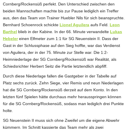
Cornberg/Rockensüß perfekt. Den Unterschied zwischen den
beiden Mannschaften machte bis zur Pause lediglich ein Treffer
aus, den das Team von Trainer Huebler Nils für sich beanspruchte.
Bernhard Schoenrock schickte
Lionel Aguilera
aufs Feld.
Leon
Barthel
blieb in der Kabine. In der 66. Minute verwandelte
Lukas
Hebeler
einen Elfmeter zum 1:1 für SG Neuenstein II. Dass der
Gast in der Schlussphase auf den Sieg hoffte, war das Verdienst
von Aguilera, der in der 75. Minute zur Stelle war. Die 1:2-
Heimniederlage der SG Cornberg/Rockensüß war Realität, als
Schiedsrichter Herbert Seitz die Partie letztendlich abpfiff.
Durch diese Niederlage fallen die Gastgeber in der Tabelle auf
Platz sechs zurück. Zehn Siege, vier Remis und neun Niederlagen
hat die SG Cornberg/Rockensüß derzeit auf dem Konto. In den
letzten fünf Spielen hätte durchaus mehr herausspringen können
für die SG Cornberg/Rockensüß, sodass man lediglich drei Punkte
holte.
SG Neuenstein II muss sich ohne Zweifel um die eigene Abwehr
kümmern. Im Schnitt kassierte das Team mehr als zwei