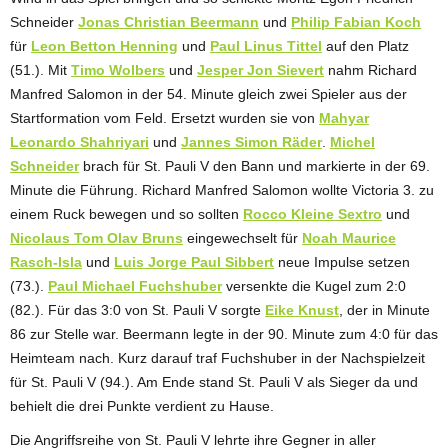
Schneider
Jonas Christian Beermann
und
Philip Fabian Koch
für
Leon Betton Henning
und
Paul Linus Tittel
auf den Platz
(51.). Mit
Timo Wolbers
und
Jesper Jon Sievert
nahm Richard
Manfred Salomon in der 54. Minute gleich zwei Spieler aus der
Startformation vom Feld. Ersetzt wurden sie von
Mahyar
Leonardo Shahriyari
und
Jannes Simon Räder
.
Michel
Schneider
brach für St. Pauli V den Bann und markierte in der 69.
Minute die Führung. Richard Manfred Salomon wollte Victoria 3. zu
einem Ruck bewegen und so sollten
Rocco Kleine Sextro
und
Nicolaus Tom Olav Bruns
eingewechselt für
Noah Maurice
Rasch-Isla
und
Luis Jorge Paul Sibbert
neue Impulse setzen
(73.).
Paul Michael Fuchshuber
versenkte die Kugel zum 2:0
(82.). Für das 3:0 von St. Pauli V sorgte
Eike Knust
, der in Minute
86 zur Stelle war. Beermann legte in der 90. Minute zum 4:0 für das
Heimteam nach. Kurz darauf traf Fuchshuber in der Nachspielzeit
für St. Pauli V (94.). Am Ende stand St. Pauli V als Sieger da und
behielt die drei Punkte verdient zu Hause.
Die Angriffsreihe von St. Pauli V lehrte ihre Gegner in aller