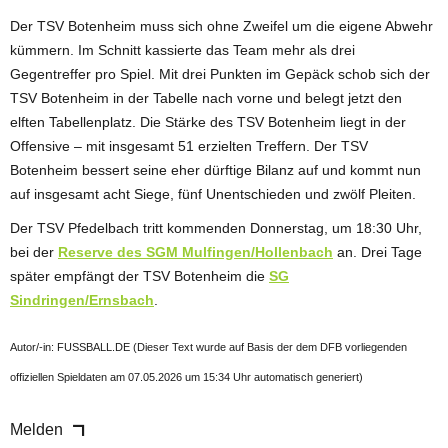
Der TSV Botenheim muss sich ohne Zweifel um die eigene Abwehr
kümmern. Im Schnitt kassierte das Team mehr als drei
Gegentreffer pro Spiel. Mit drei Punkten im Gepäck schob sich der
TSV Botenheim in der Tabelle nach vorne und belegt jetzt den
elften Tabellenplatz. Die Stärke des TSV Botenheim liegt in der
Offensive – mit insgesamt 51 erzielten Treffern. Der TSV
Botenheim bessert seine eher dürftige Bilanz auf und kommt nun
auf insgesamt acht Siege, fünf Unentschieden und zwölf Pleiten.
Der TSV Pfedelbach tritt kommenden Donnerstag, um 18:30 Uhr,
bei der
Reserve des SGM Mulfingen/Hollenbach
an. Drei Tage
später empfängt der TSV Botenheim die
SG
Sindringen/Ernsbach
.
Autor/-in: FUSSBALL.DE (Dieser Text wurde auf Basis der dem DFB vorliegenden
offiziellen Spieldaten am 07.05.2026 um 15:34 Uhr automatisch generiert)
Melden