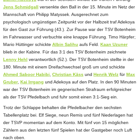
Jens Schmidgall
versenkte den Ball in der 15. Minute im Netz der
Mannschaft von Philipp Matyssek. Ausgerechnet zum
psychologisch ungünstigen Zeitpunkt vor der Halbzeit traf Adekoya
für den Gast zur Führung (43.). Zur Pause war der TSV Botenheim
im Fahrwasser und verbuchte eine knappe Führung. Timo Härpfer;
Mario Hüttinger schickte
Albin Salihu
aufs Feld.
Kaan Uzuner
blieb in der Kabine. Für das 3:1 des TSV Botenheim zeichnete
Lenny Hehl
verantwortlich (52.). Der TSV Botenheim stellte in der
180. Minute mit einem Dreifachwechsel groß um und schickte
Ahmed Saboor Habibi
,
Christian Käss
und
Henrik Welz
für
Max
Gruber
,
Kai Irrgang
und Adekoya auf den Platz. In den 90 Minuten
war der TSV Botenheim im gegnerischen Strafraum erfolgreicher
als der TSV Pfedelbach und fuhr somit einen 3:1-Sieg ein.
Trotz der Schlappe behalten die Pfedelbacher den sechsten
Tabellenplatz bei. Elf Siege, neun Remis und fünf Niederlagen hat
der TSVP momentan auf dem Konto. Mit fünf von 15 möglichen
Zählern aus den letzten fünf Spielen hat der Gastgeber noch Luft
nach oben.