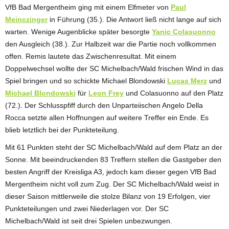
VfB Bad Mergentheim ging mit einem Elfmeter von
Paul
Meinczinger
in Führung (35.). Die Antwort ließ nicht lange auf sich
warten. Wenige Augenblicke später besorgte
Yanic Colasuonno
den Ausgleich (38.). Zur Halbzeit war die Partie noch vollkommen
offen. Remis lautete das Zwischenresultat. Mit einem
Doppelwechsel wollte der SC Michelbach/Wald frischen Wind in das
Spiel bringen und so schickte Michael Blondowski
Lucas Merz
und
Michael Blondowski
für
Leon Frey
und Colasuonno auf den Platz
(72.). Der Schlusspfiff durch den Unparteiischen Angelo Della
Rocca setzte allen Hoffnungen auf weitere Treffer ein Ende. Es
blieb letztlich bei der Punkteteilung.
Mit 61 Punkten steht der SC Michelbach/Wald auf dem Platz an der
Sonne. Mit beeindruckenden 83 Treffern stellen die Gastgeber den
besten Angriff der Kreisliga A3, jedoch kam dieser gegen VfB Bad
Mergentheim nicht voll zum Zug. Der SC Michelbach/Wald weist in
dieser Saison mittlerweile die stolze Bilanz von 19 Erfolgen, vier
Punkteteilungen und zwei Niederlagen vor. Der SC
Michelbach/Wald ist seit drei Spielen unbezwungen.