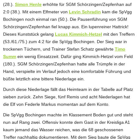
(28.).
Simon Henle
erhöhte für SGM Schörzingen/Zepfenhan auf
2:0 (38.). Mit einem Elfmeter von
Levin Schradin
kam die SpVgg
Bochingen noch einmal ran (50.). Die Pausenführung von SGM
Schörzingen/Zepfenhan fiel knapp aus. Ein lupenreiner Hattrick!
Dieses Kunststück gelang
Lucas Kimmich-Hetzel
mit den Treffern
(53./61./75.) zum 4:2 für die SpVgg Bochingen. Der Sieg war in
trockenen Tüchern, und Trainer Stefan Schatz gewährte
Timo
Summ
ein wenig Einsatzzeit. Dafür ging Kimmich-Hetzel vom Feld
(180.). SGM Schörzingen/Zepfenhan hatte alle Trümpfe in der
Hand, verspielte im Verlauf jedoch eine komfortable Führung und
büßte letztlich eine bittere Niederlage ein.
Durch diese Niederlage fällt das Heimteam in der Tabelle auf Platz
sieben zurück. Zehn Siege, fünf Remis und acht Niederlagen hat
die Elf von Federle Markus momentan auf dem Konto.
Die SpVgg Bochingen machte im Klassement Boden gut und steht
nun auf Rang zwei. Offensiv konnte dem Gast in der Kreisliga A1
kaum jemand das Wasser reichen, was die 68 geschossenen
Treffer nachhaltig dokumentieren. Mit dem Sieg baute die SpVgg