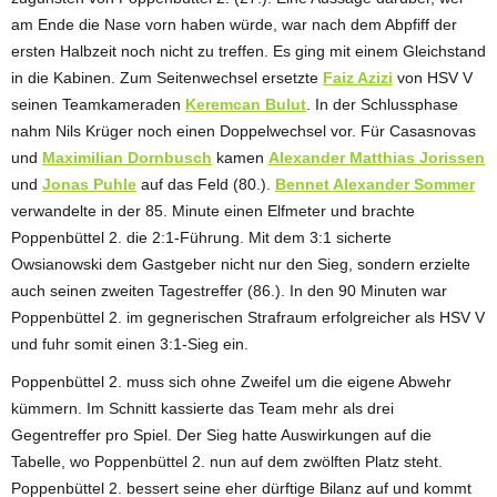
am Ende die Nase vorn haben würde, war nach dem Abpfiff der
ersten Halbzeit noch nicht zu treffen. Es ging mit einem Gleichstand
in die Kabinen. Zum Seitenwechsel ersetzte
Faiz Azizi
von HSV V
seinen Teamkameraden
Keremcan Bulut
. In der Schlussphase
nahm Nils Krüger noch einen Doppelwechsel vor. Für Casasnovas
und
Maximilian Dornbusch
kamen
Alexander Matthias Jorissen
und
Jonas Puhle
auf das Feld (80.).
Bennet Alexander Sommer
verwandelte in der 85. Minute einen Elfmeter und brachte
Poppenbüttel 2. die 2:1-Führung. Mit dem 3:1 sicherte
Owsianowski dem Gastgeber nicht nur den Sieg, sondern erzielte
auch seinen zweiten Tagestreffer (86.). In den 90 Minuten war
Poppenbüttel 2. im gegnerischen Strafraum erfolgreicher als HSV V
und fuhr somit einen 3:1-Sieg ein.
Poppenbüttel 2. muss sich ohne Zweifel um die eigene Abwehr
kümmern. Im Schnitt kassierte das Team mehr als drei
Gegentreffer pro Spiel. Der Sieg hatte Auswirkungen auf die
Tabelle, wo Poppenbüttel 2. nun auf dem zwölften Platz steht.
Poppenbüttel 2. bessert seine eher dürftige Bilanz auf und kommt