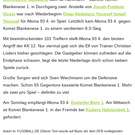
Blankenese 1. in Durchgang zwei. Anstelle von
Jonah-Frederic
Quast
war nach Wiederbeginn
Omar Abdelaziz Youssef Ismail
Youssef
für Altona 93 4. im Spiel. Letztlich kam Altona 93 4. gegen
Komet Blankenese 1. zu einem verdienten 8:3-Sieg.
Mit beeindruckenden 101 Treffern stellt Altona 93 4. den besten
Angriff der KK 12. Nur viermal gab sich die Elf von Trainer Christian
Lüders bisher geschlagen. Die Gastgeber können zufrieden auf die
Endphase schauen, liegt die letzte Niederlage doch schon sieben
Spiele zurück.
Große Sorgen wird sich Sven Wiechmann um die Defensive
machen. Schon 55 Gegentore kassierte Komet Blankenese 1. Mehr
als zwei pro Spiel – definitiv zu viel.
Am Sonntag empfängt Altona 93 4.
Osdorfer Born 1
. Am Mittwoch
ist Komet Blankenese 1. in der Fremde bei
Kickers Halstenbek 1.
gefordert.
Autor/-in: FUSSBALL.DE (Dieser Text wurde auf Basis der dem DFB vorliegenden