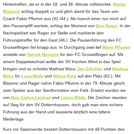
Hintertreffen, als er in der 18. und 38. Minute vollstreckte.
Marko
Blazevic
schlug doppelt zu und glich damit für das Team von
Coach Fabio Pflumm aus (42./44.). Als manch einer nur noch auf
den Pausenpfiff wartete, schlug der Moment von
Ben Rager
. In der
Nachspielzeit war Rager zur Stelle und markierte den
Führungstreffer für den Gast (46.). Die Pausenführung des FC
Grosselfingen fiel knapp aus. In Durchgang zwei lief
Mario Pflumm
anstelle von
Yannik Oesterle
für den FC Grosselfingen auf. Mit
einem Doppelwechsel wollte der SV frischen Wind in das Spiel
bringen und so schickte Mathias Mauz
Jan Glöckler
und
Mathias
Mauz
für
Luca Meile
und
Niklas King
auf den Platz (62.). Mit
Blazevic und Rager nahm Fabio Pflumm in der 79. Minute gleich
zwei Spieler aus der Startformation vom Feld. Ersetzt wurden sie
von
Max Carlos Lenhart
und
Lenny Milde
. Die Zeichen standen
auf Sieg für den SV Dotternhausen, doch gab man eine sichere
Führung aus der Hand und kassierte letztlich eine bittere
Niederlage.
Kurz vor Saisonende besetzt Dotternhausen mit 48 Punkten den