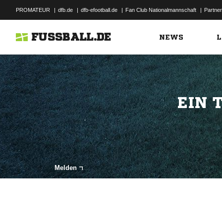
PROMATEUR
|
dfb.de
|
dfb-efootball.de
|
Fan Club Nationalmannschaft
|
Partner
FUSSBALL.DE
NEWS
L
EIN 
Melden