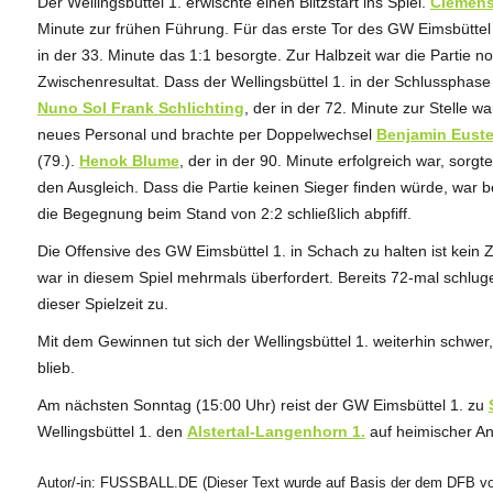
Der Wellingsbüttel 1. erwischte einen Blitzstart ins Spiel.
Clemens
Minute zur frühen Führung. Für das erste Tor des GW Eimsbüttel
in der 33. Minute das 1:1 besorgte. Zur Halbzeit war die Partie 
Zwischenresultat. Dass der Wellingsbüttel 1. in der Schlussphase
Nuno Sol Frank Schlichting
, der in der 72. Minute zur Stelle w
neues Personal und brachte per Doppelwechsel
Benjamin Euste
(79.).
Henok Blume
, der in der 90. Minute erfolgreich war, sorg
den Ausgleich. Dass die Partie keinen Sieger finden würde, war 
die Begegnung beim Stand von 2:2 schließlich abpfiff.
Die Offensive des GW Eimsbüttel 1. in Schach zu halten ist kein 
war in diesem Spiel mehrmals überfordert. Bereits 72-mal schluge
dieser Spielzeit zu.
Mit dem Gewinnen tut sich der Wellingsbüttel 1. weiterhin schwer
blieb.
Am nächsten Sonntag (15:00 Uhr) reist der GW Eimsbüttel 1. zu
Wellingsbüttel 1. den
Alstertal-Langenhorn 1.
auf heimischer An
Autor/-in: FUSSBALL.DE (Dieser Text wurde auf Basis der dem DFB vor