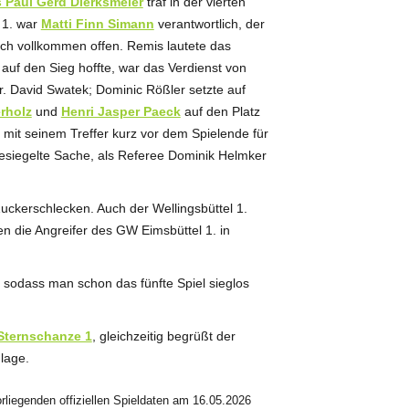
 Paul Gerd Dierksmeier
traf in der vierten
 1. war
Matti Finn Simann
verantwortlich, der
noch vollkommen offen. Remis lautete das
 auf den Sieg hoffte, war das Verdienst von
ar. David Swatek; Dominic Rößler setzte auf
rholz
und
Henri Jasper Paeck
auf den Platz
te mit seinem Treffer kurz vor dem Spielende für
besiegelte Sache, als Referee Dominik Helmker
Zuckerschlecken. Auch der Wellingsbüttel 1.
n die Angreifer des GW Eimsbüttel 1. in
, sodass man schon das fünfte Spiel sieglos
Sternschanze 1
, gleichzeitig begrüßt der
lage.
liegenden offiziellen Spieldaten am 16.05.2026