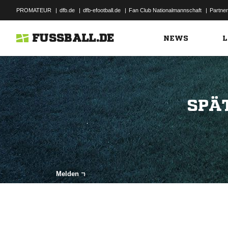
PROMATEUR
|
dfb.de
|
dfb-efootball.de
|
Fan Club Nationalmannschaft
|
Partner
FUSSBALL.DE
NEWS
L
SPÄ
Melden