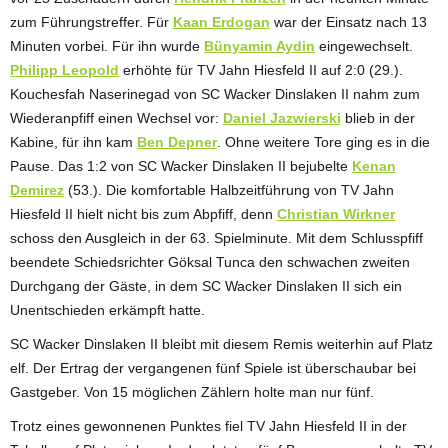
zum Führungstreffer. Für
Kaan Erdogan
war der Einsatz nach 13
Minuten vorbei. Für ihn wurde
Bünyamin Aydin
eingewechselt.
Philipp Leopold
erhöhte für TV Jahn Hiesfeld II auf 2:0 (29.).
Kouchesfah Naserinegad von SC Wacker Dinslaken II nahm zum
Wiederanpfiff einen Wechsel vor:
Daniel Jazwierski
blieb in der
Kabine, für ihn kam
Ben Depner
. Ohne weitere Tore ging es in die
Pause. Das 1:2 von SC Wacker Dinslaken II bejubelte
Kenan
Demirez
(53.). Die komfortable Halbzeitführung von TV Jahn
Hiesfeld II hielt nicht bis zum Abpfiff, denn
Christian Wirkner
schoss den Ausgleich in der 63. Spielminute. Mit dem Schlusspfiff
beendete Schiedsrichter Göksal Tunca den schwachen zweiten
Durchgang der Gäste, in dem SC Wacker Dinslaken II sich ein
Unentschieden erkämpft hatte.
SC Wacker Dinslaken II bleibt mit diesem Remis weiterhin auf Platz
elf. Der Ertrag der vergangenen fünf Spiele ist überschaubar bei
Gastgeber. Von 15 möglichen Zählern holte man nur fünf.
Trotz eines gewonnenen Punktes fiel TV Jahn Hiesfeld II in der