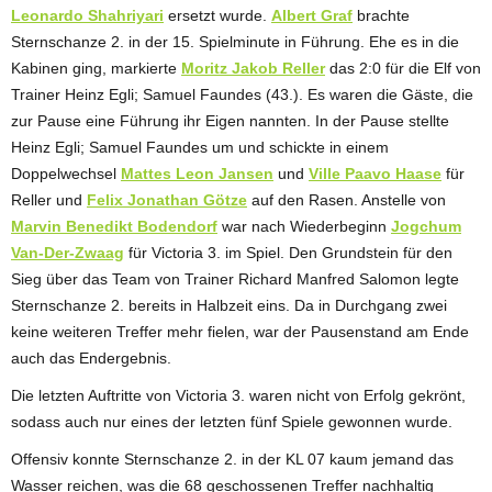
Leonardo Shahriyari
ersetzt wurde.
Albert Graf
brachte
Sternschanze 2. in der 15. Spielminute in Führung. Ehe es in die
Kabinen ging, markierte
Moritz Jakob Reller
das 2:0 für die Elf von
Trainer Heinz Egli; Samuel Faundes (43.). Es waren die Gäste, die
zur Pause eine Führung ihr Eigen nannten. In der Pause stellte
Heinz Egli; Samuel Faundes um und schickte in einem
Doppelwechsel
Mattes Leon Jansen
und
Ville Paavo Haase
für
Reller und
Felix Jonathan Götze
auf den Rasen. Anstelle von
Marvin Benedikt Bodendorf
war nach Wiederbeginn
Jogchum
Van-Der-Zwaag
für Victoria 3. im Spiel. Den Grundstein für den
Sieg über das Team von Trainer Richard Manfred Salomon legte
Sternschanze 2. bereits in Halbzeit eins. Da in Durchgang zwei
keine weiteren Treffer mehr fielen, war der Pausenstand am Ende
auch das Endergebnis.
Die letzten Auftritte von Victoria 3. waren nicht von Erfolg gekrönt,
sodass auch nur eines der letzten fünf Spiele gewonnen wurde.
Offensiv konnte Sternschanze 2. in der KL 07 kaum jemand das
Wasser reichen, was die 68 geschossenen Treffer nachhaltig