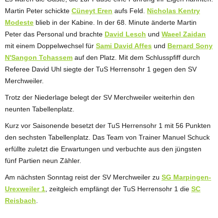
Martin Peter schickte
Cüneyt Eren
aufs Feld.
Nicholas Kentry
Modeste
blieb in der Kabine. In der 68. Minute änderte Martin
Peter das Personal und brachte
David Lesch
und
Waeel Zaidan
mit einem Doppelwechsel für
Sami David Affes
und
Bernard Sony
N'Sangon Tchassem
auf den Platz. Mit dem Schlusspfiff durch
Referee David Uhl siegte der TuS Herrensohr 1 gegen den SV
Merchweiler.
Trotz der Niederlage belegt der SV Merchweiler weiterhin den
neunten Tabellenplatz.
Kurz vor Saisonende besetzt der TuS Herrensohr 1 mit 56 Punkten
den sechsten Tabellenplatz. Das Team von Trainer Manuel Schuck
erfüllte zuletzt die Erwartungen und verbuchte aus den jüngsten
fünf Partien neun Zähler.
Am nächsten Sonntag reist der SV Merchweiler zu
SG Marpingen-
Urexweiler 1
, zeitgleich empfängt der TuS Herrensohr 1 die
SC
Reisbach
.