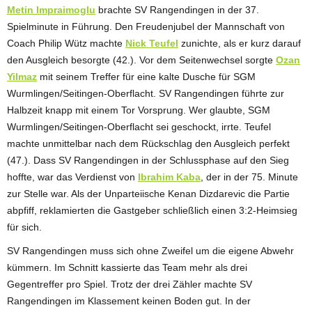
Metin Impraimoglu
brachte SV Rangendingen in der 37.
Spielminute in Führung. Den Freudenjubel der Mannschaft von
Coach Philip Wütz machte
Nick Teufel
zunichte, als er kurz darauf
den Ausgleich besorgte (42.). Vor dem Seitenwechsel sorgte
Ozan
Yilmaz
mit seinem Treffer für eine kalte Dusche für SGM
Wurmlingen/Seitingen-Oberflacht. SV Rangendingen führte zur
Halbzeit knapp mit einem Tor Vorsprung. Wer glaubte, SGM
Wurmlingen/Seitingen-Oberflacht sei geschockt, irrte. Teufel
machte unmittelbar nach dem Rückschlag den Ausgleich perfekt
(47.). Dass SV Rangendingen in der Schlussphase auf den Sieg
hoffte, war das Verdienst von
Ibrahim Kaba
, der in der 75. Minute
zur Stelle war. Als der Unparteiische Kenan Dizdarevic die Partie
abpfiff, reklamierten die Gastgeber schließlich einen 3:2-Heimsieg
für sich.
SV Rangendingen muss sich ohne Zweifel um die eigene Abwehr
kümmern. Im Schnitt kassierte das Team mehr als drei
Gegentreffer pro Spiel. Trotz der drei Zähler machte SV
Rangendingen im Klassement keinen Boden gut. In der