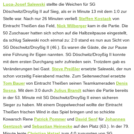
Luca-Josef Salewski
stellte die Weichen für SG
Döschwitz/Droyßig II auf Sieg, als er in Minute 13 mit dem 1:0 zur
Stelle war. Nach nur 26 Minuten verließ
Steffen Kostack
von
Eintracht Theißen das Feld,
Nick Wilberger
kam in die Partie. Die
50 Zuschauer hatten sich schon auf die Halbzeitpause eingestellt,
da schlug Salewski noch einmal zu: 2:0 stand es nun aus Sicht von
SG Döschwitz/Droyßig II (46.). Es waren die Gäste, die zur Pause
eine Führung ihr Eigen nannten. SG Döschwitz/Droyßig II konnte
mit dem ersten Durchgang sehr zufrieden sein. Trotzdem gab es
Veränderungen bei Gast.
Steve Preißler
ersetzte Salewski, der nun
schon vorzeitig Feierabend machte. Zum Seitenwechsel ersetzte
Tom Bauer
von Eintracht Theißen seinen Teamkameraden
Denis
Sosna
. Mit dem 3:0 durch
Julius Brandt
schien die Partie bereits
in der 53. Minute mit SG Döschwitz/Droyßig II einen sicheren
Sieger zu haben. Mit einem Doppelwechsel wollte der Eintracht
Theißen frischen Wind in das Spiel bringen und so schickte
Kowarsch Rene
Patrick Pommer
und
David Senf
für
Johannes
Gentzsch
und
Sebastian Heinecke
auf den Platz (63.). In der 79.
Minute legte
Christian Hatzel
zum 4:0 zugunsten von SG