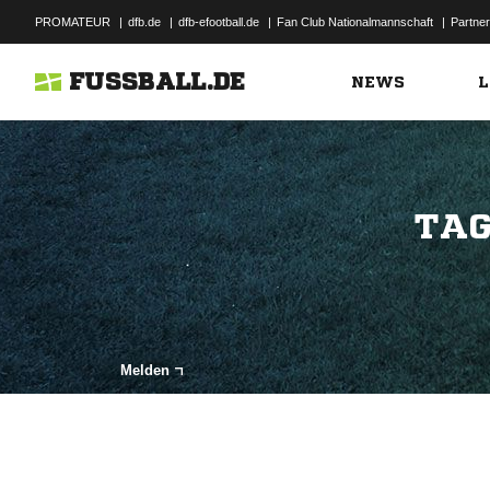
PROMATEUR
|
dfb.de
|
dfb-efootball.de
|
Fan Club Nationalmannschaft
|
Partner
FUSSBALL.DE
NEWS
L
TAG
Melden