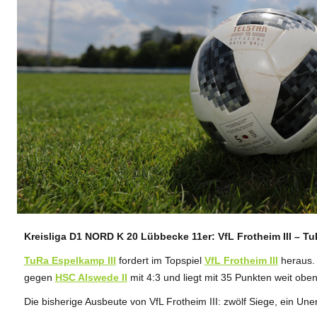
Kreisliga D1 NORD K 20 Lübbecke 11er: VfL Frotheim III – TuR
ANZEIGE
TuRa Espelkamp III
fordert im Topspiel
VfL Frotheim III
heraus. 
gegen
HSC Alswede II
mit 4:3 und liegt mit 35 Punkten weit oben
Die bisherige Ausbeute von VfL Frotheim III: zwölf Siege, ein Un