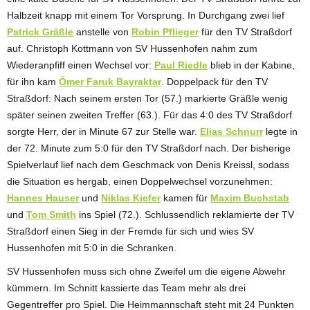
Halbzeit knapp mit einem Tor Vorsprung. In Durchgang zwei lief
Patrick Gräßle
anstelle von
Robin Pflieger
für den TV Straßdorf
auf. Christoph Kottmann von SV Hussenhofen nahm zum
Wiederanpfiff einen Wechsel vor:
Paul Riedle
blieb in der Kabine,
für ihn kam
Ömer Faruk Bayraktar
. Doppelpack für den TV
Straßdorf: Nach seinem ersten Tor (57.) markierte Gräßle wenig
später seinen zweiten Treffer (63.). Für das 4:0 des TV Straßdorf
sorgte Herr, der in Minute 67 zur Stelle war.
Elias Schnurr
legte in
der 72. Minute zum 5:0 für den TV Straßdorf nach. Der bisherige
Spielverlauf lief nach dem Geschmack von Denis Kreissl, sodass
die Situation es hergab, einen Doppelwechsel vorzunehmen:
Hannes Hauser
und
Niklas Kiefer
kamen für
Maxim Buchstab
und
Tom Smith
ins Spiel (72.). Schlussendlich reklamierte der TV
Straßdorf einen Sieg in der Fremde für sich und wies SV
Hussenhofen mit 5:0 in die Schranken.
SV Hussenhofen muss sich ohne Zweifel um die eigene Abwehr
kümmern. Im Schnitt kassierte das Team mehr als drei
Gegentreffer pro Spiel. Die Heimmannschaft steht mit 24 Punkten