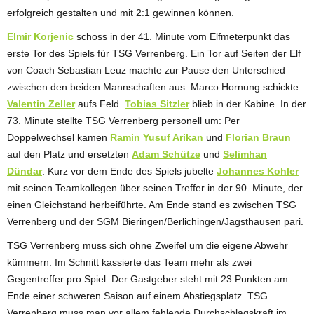
erfolgreich gestalten und mit 2:1 gewinnen können.
Elmir Korjenic
schoss in der 41. Minute vom Elfmeterpunkt das
erste Tor des Spiels für TSG Verrenberg. Ein Tor auf Seiten der Elf
von Coach Sebastian Leuz machte zur Pause den Unterschied
zwischen den beiden Mannschaften aus. Marco Hornung schickte
Valentin Zeller
aufs Feld.
Tobias Sitzler
blieb in der Kabine. In der
73. Minute stellte TSG Verrenberg personell um: Per
Doppelwechsel kamen
Ramin Yusuf Arikan
und
Florian Braun
auf den Platz und ersetzten
Adam Schütze
und
Selimhan
Dündar
. Kurz vor dem Ende des Spiels jubelte
Johannes Kohler
mit seinen Teamkollegen über seinen Treffer in der 90. Minute, der
einen Gleichstand herbeiführte. Am Ende stand es zwischen TSG
Verrenberg und der SGM Bieringen/Berlichingen/Jagsthausen pari.
TSG Verrenberg muss sich ohne Zweifel um die eigene Abwehr
kümmern. Im Schnitt kassierte das Team mehr als zwei
Gegentreffer pro Spiel. Der Gastgeber steht mit 23 Punkten am
Ende einer schweren Saison auf einem Abstiegsplatz. TSG
Verrenberg muss man vor allem fehlende Durchschlagskraft im