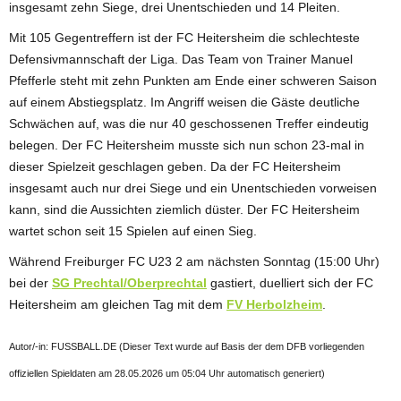
insgesamt zehn Siege, drei Unentschieden und 14 Pleiten.
Mit 105 Gegentreffern ist der FC Heitersheim die schlechteste
Defensivmannschaft der Liga. Das Team von Trainer Manuel
Pfefferle steht mit zehn Punkten am Ende einer schweren Saison
auf einem Abstiegsplatz. Im Angriff weisen die Gäste deutliche
Schwächen auf, was die nur 40 geschossenen Treffer eindeutig
belegen. Der FC Heitersheim musste sich nun schon 23-mal in
dieser Spielzeit geschlagen geben. Da der FC Heitersheim
insgesamt auch nur drei Siege und ein Unentschieden vorweisen
kann, sind die Aussichten ziemlich düster. Der FC Heitersheim
wartet schon seit 15 Spielen auf einen Sieg.
Während Freiburger FC U23 2 am nächsten Sonntag (15:00 Uhr)
bei der
SG Prechtal/Oberprechtal
gastiert, duelliert sich der FC
Heitersheim am gleichen Tag mit dem
FV Herbolzheim
.
Autor/-in: FUSSBALL.DE (Dieser Text wurde auf Basis der dem DFB vorliegenden
offiziellen Spieldaten am 28.05.2026 um 05:04 Uhr automatisch generiert)