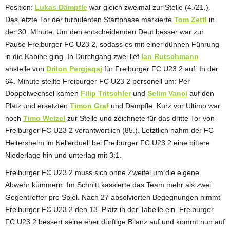
Position:
Lukas Dämpfle
war gleich zweimal zur Stelle (4./21.).
Das letzte Tor der turbulenten Startphase markierte
Tom Zettl
in
der 30. Minute. Um den entscheidenden Deut besser war zur
Pause Freiburger FC U23 2, sodass es mit einer dünnen Führung
in die Kabine ging. In Durchgang zwei lief
Ian Rutschmann
anstelle von
Drilon Pergjeqaj
für Freiburger FC U23 2 auf. In der
64. Minute stellte Freiburger FC U23 2 personell um: Per
Doppelwechsel kamen
Filip Tritschler
und
Selim Vanci
auf den
Platz und ersetzten
Timon Graf
und Dämpfle. Kurz vor Ultimo war
noch
Timo Weizel
zur Stelle und zeichnete für das dritte Tor von
Freiburger FC U23 2 verantwortlich (85.). Letztlich nahm der FC
Heitersheim im Kellerduell bei Freiburger FC U23 2 eine bittere
Niederlage hin und unterlag mit 3:1.
Freiburger FC U23 2 muss sich ohne Zweifel um die eigene
Abwehr kümmern. Im Schnitt kassierte das Team mehr als zwei
Gegentreffer pro Spiel. Nach 27 absolvierten Begegnungen nimmt
Freiburger FC U23 2 den 13. Platz in der Tabelle ein. Freiburger
FC U23 2 bessert seine eher dürftige Bilanz auf und kommt nun auf