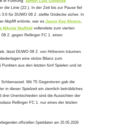
te in Führung.
Simon Luis Gödecke
e Linie (22.). In der Zeit bis zur Pause fiel
s 3:0 für DUWO 08 2. stellte Gödecke sicher. In
r Abpfiff ertönte, war es
Jason Kay Ahrens
,
 Nikolai Staffeld
vollendete zum vierten
 08 2. gegen Rellinger FC 1. einen
lieb, lässt DUWO 08 2. von Höherem träumen.
Niederlagen eine stolze Bilanz zum
Punkten aus den letzten fünf Spielen und ist
m Schlamassel. Mit 75 Gegentoren gab die
 in dieser Spielzeit ein ziemlich betrübliches
d drei Unentschieden sind die Aussichten der
sodass Rellinger FC 1. nur eines der letzten
liegenden offiziellen Spieldaten am 25.05.2026