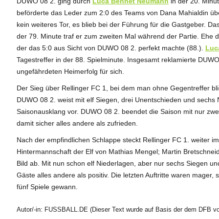
DUWO 08 2. ging durch
Luca Bennet Neumann
in der 20. Minu
beförderte das Leder zum 2:0 des Teams von Dana Mahialdin über di
kein weiteres Tor, es blieb bei der Führung für die Gastgeber. Da
der 79. Minute traf er zum zweiten Mal während der Partie. Ehe de
der das 5:0 aus Sicht von DUWO 08 2. perfekt machte (88.).
Luca
Tagestreffer in der 88. Spielminute. Insgesamt reklamierte DUWO
ungefährdeten Heimerfolg für sich.
Der Sieg über Rellinger FC 1, bei dem man ohne Gegentreffer b
DUWO 08 2. weist mit elf Siegen, drei Unentschieden und sechs 
Saisonausklang vor. DUWO 08 2. beendet die Saison mit nur zwei 
damit sicher alles andere als zufrieden.
Nach der empfindlichen Schlappe steckt Rellinger FC 1. weiter i
Hintermannschaft der Elf von Mathias Mengel; Martin Bretschneider
Bild ab. Mit nun schon elf Niederlagen, aber nur sechs Siegen un
Gäste alles andere als positiv. Die letzten Auftritte waren mager, 
fünf Spiele gewann.
Autor/-in: FUSSBALL.DE (Dieser Text wurde auf Basis der dem DFB vor