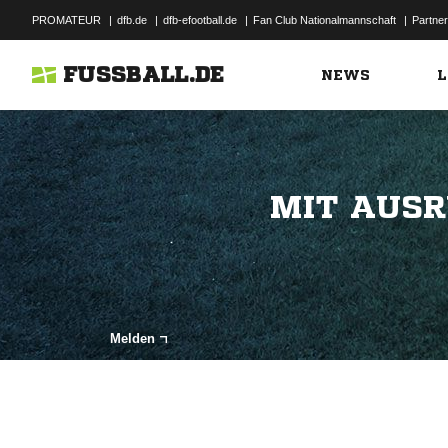
PROMATEUR
|
dfb.de
|
dfb-efootball.de
|
Fan Club Nationalmannschaft
|
Partner
FUSSBALL.DE
NEWS
L
MIT AUSR
Melden