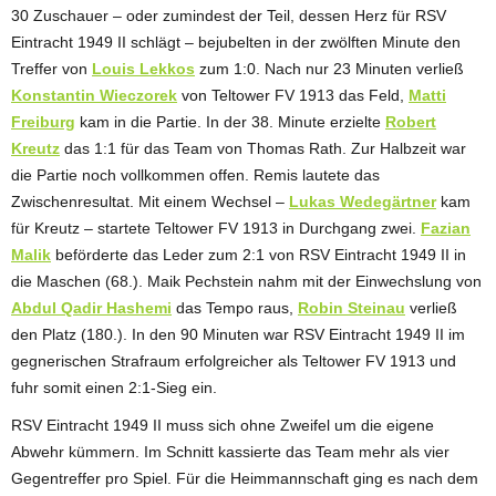
30 Zuschauer – oder zumindest der Teil, dessen Herz für RSV
Eintracht 1949 II schlägt – bejubelten in der zwölften Minute den
Treffer von
Louis Lekkos
zum 1:0. Nach nur 23 Minuten verließ
Konstantin Wieczorek
von Teltower FV 1913 das Feld,
Matti
Freiburg
kam in die Partie. In der 38. Minute erzielte
Robert
Kreutz
das 1:1 für das Team von Thomas Rath. Zur Halbzeit war
die Partie noch vollkommen offen. Remis lautete das
Zwischenresultat. Mit einem Wechsel –
Lukas Wedegärtner
kam
für Kreutz – startete Teltower FV 1913 in Durchgang zwei.
Fazian
Malik
beförderte das Leder zum 2:1 von RSV Eintracht 1949 II in
die Maschen (68.). Maik Pechstein nahm mit der Einwechslung von
Abdul Qadir Hashemi
das Tempo raus,
Robin Steinau
verließ
den Platz (180.). In den 90 Minuten war RSV Eintracht 1949 II im
gegnerischen Strafraum erfolgreicher als Teltower FV 1913 und
fuhr somit einen 2:1-Sieg ein.
RSV Eintracht 1949 II muss sich ohne Zweifel um die eigene
Abwehr kümmern. Im Schnitt kassierte das Team mehr als vier
Gegentreffer pro Spiel. Für die Heimmannschaft ging es nach dem