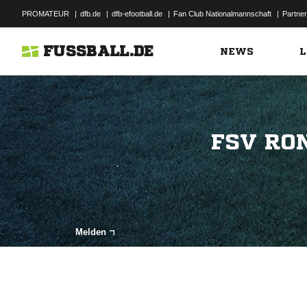
PROMATEUR
|
dfb.de
|
dfb-efootball.de
|
Fan Club Nationalmannschaft
|
Partner
FUSSBALL.DE
NEWS
L
FSV RO
Melden