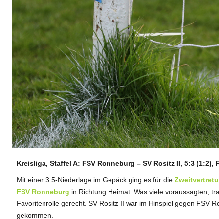
Kreisliga, Staffel A: FSV Ronneburg – SV Rositz II, 5:3 (1:2)
ANZEIGE
Mit einer 3:5-Niederlage im Gepäck ging es für die
Zweitvertret
FSV Ronneburg
in Richtung Heimat. Was viele voraussagten, tra
Favoritenrolle gerecht. SV Rositz II war im Hinspiel gegen FSV
gekommen.