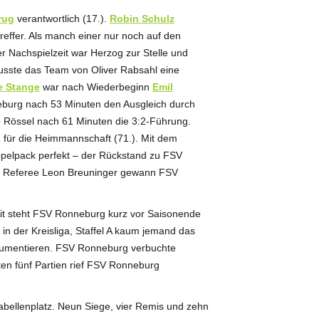
rug
verantwortlich (17.).
Robin Schulz
reffer. Als manch einer nur noch auf den
der Nachspielzeit war Herzog zur Stelle und
wusste das Team von Oliver Rabsahl eine
 Stange
war nach Wiederbeginn
Emil
burg nach 53 Minuten den Ausgleich durch
o Rössel nach 61 Minuten die 3:2-Führung.
ür die Heimmannschaft (71.). Mit dem
ppelpack perfekt – der Rückstand zu FSV
ch Referee Leon Breuninger gewann FSV
it steht FSV Ronneburg kurz vor Saisonende
in der Kreisliga, Staffel A kaum jemand das
okumentieren. FSV Ronneburg verbuchte
ten fünf Partien rief FSV Ronneburg
Tabellenplatz. Neun Siege, vier Remis und zehn