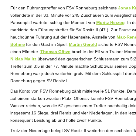
Für den Führungstreffer von FSV Ronneburg zeichnete
Jonas K
vollendete in der 33. Minute vor 245 Zuschauern zum Ausgleichst
Pausenpfiff wartete, schlug der Moment von
Moritz Herzog
. In 
markierte den Führungstreffer für SV Rositz II (47.). Zur Pause 
hauchdünne Führung auf der Habenseite. Anstelle von
Max-Rene
Böhme
für den Gast im Spiel.
Martin Gerold
sicherte FSV Ronne
einen Elfmeter.
Thomas Götze
brachte der Elf von Trainer Marc
Niklas Malitz
überwand den gegnerischen Schlussmann zum 5:2 f
Treffer zum 3:5 in der 77. Minute machte Schulz zwar seinen Do
Ronneburg war jedoch weiterhin groß. Mit dem Schlusspfiff dur
Ronneburg gegen SV Rositz II.
Das Konto von FSV Ronneburg zählt mittlerweile 51 Punkte. Dam
auf einem starken zweiten Platz. Offensiv konnte FSV Ronneburg 
Wasser reichen, was die 67 geschossenen Treffer nachhaltig d
insgesamt 16 Siege, drei Remis und vier Niederlagen. In den letz
konsequent Leistung ab und holte zwölf Punkte.
Trotz der Niederlage belegt SV Rositz II weiterhin den sechsten 