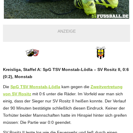
ANZEIGE
Kreisliga, Staffel A: SpG TSV Monstab-Lödla – SV Rositz II, 0:6
(0:2), Monstab
Die
SpG TSV Monstab-Lödla
kam gegen die
Zweitvertretung
von SV Rositz
mit 0:6 unter die Räder. Im Vorfeld war man sich
einig, dass der Sieger nur SV Rositz II heißen konnte. Der Verlauf
der 90 Minuten bestätigte schließlich diesen Eindruck. Keiner der
Torhüter beider Mannschaften hatte im Hinspiel hinter sich greifen
müssen: Die Partie war 0:0 geendet.
SV Rositz II legte los wie die Feuerwehr und ließ durch einen