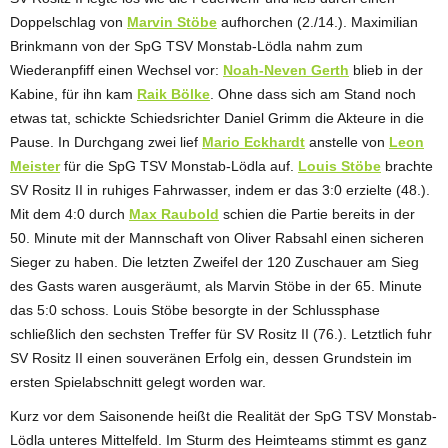
Doppelschlag von
Marvin Stöbe
aufhorchen (2./14.). Maximilian
Brinkmann von der SpG TSV Monstab-Lödla nahm zum
Wiederanpfiff einen Wechsel vor:
Noah-Neven Gerth
blieb in der
Kabine, für ihn kam
Raik Bölke
. Ohne dass sich am Stand noch
etwas tat, schickte Schiedsrichter Daniel Grimm die Akteure in die
Pause. In Durchgang zwei lief
Mario Eckhardt
anstelle von
Leon
Meister
für die SpG TSV Monstab-Lödla auf.
Louis Stöbe
brachte
SV Rositz II in ruhiges Fahrwasser, indem er das 3:0 erzielte (48.).
Mit dem 4:0 durch
Max Raubold
schien die Partie bereits in der
50. Minute mit der Mannschaft von Oliver Rabsahl einen sicheren
Sieger zu haben. Die letzten Zweifel der 120 Zuschauer am Sieg
des Gasts waren ausgeräumt, als Marvin Stöbe in der 65. Minute
das 5:0 schoss. Louis Stöbe besorgte in der Schlussphase
schließlich den sechsten Treffer für SV Rositz II (76.). Letztlich fuhr
SV Rositz II einen souveränen Erfolg ein, dessen Grundstein im
ersten Spielabschnitt gelegt worden war.
Kurz vor dem Saisonende heißt die Realität der SpG TSV Monstab-
Lödla unteres Mittelfeld. Im Sturm des Heimteams stimmt es ganz