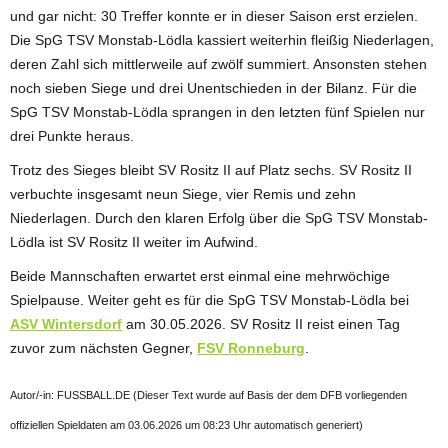
und gar nicht: 30 Treffer konnte er in dieser Saison erst erzielen.
Die SpG TSV Monstab-Lödla kassiert weiterhin fleißig Niederlagen,
deren Zahl sich mittlerweile auf zwölf summiert. Ansonsten stehen
noch sieben Siege und drei Unentschieden in der Bilanz. Für die
SpG TSV Monstab-Lödla sprangen in den letzten fünf Spielen nur
drei Punkte heraus.
Trotz des Sieges bleibt SV Rositz II auf Platz sechs. SV Rositz II
verbuchte insgesamt neun Siege, vier Remis und zehn
Niederlagen. Durch den klaren Erfolg über die SpG TSV Monstab-
Lödla ist SV Rositz II weiter im Aufwind.
Beide Mannschaften erwartet erst einmal eine mehrwöchige
Spielpause. Weiter geht es für die SpG TSV Monstab-Lödla bei
ASV Wintersdorf
am 30.05.2026. SV Rositz II reist einen Tag
zuvor zum nächsten Gegner,
FSV Ronneburg
.
Autor/-in: FUSSBALL.DE (Dieser Text wurde auf Basis der dem DFB vorliegenden
offiziellen Spieldaten am 03.06.2026 um 08:23 Uhr automatisch generiert)