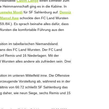
verwandelte
Calvin Lange
einen Elfmeter zum
e Heimmannschaft ging es in die Kabine. In
uemeke Mordi
für SF Sahlenburg auf.
Denniz
Marcel Awe
schockte den FC Land Wursten
9./84.). Es sprach beinahe alles dafür, dass
ursten die komfortable Führung aus den
sition im tabellarischen Niemandsland.
 Fans des FC Land Wursten. Der FC Land
ünf Remis und 16 Niederlagen. Mit der
Wursten alles andere als zufrieden sein. Drei
ion im unteren Mittelfeld inne. Die Offensive
berzeugende Vorstellung ab, während es in der
ältnis von 66:72 schließt SF Sahlenburg das
ig daher, wie neun Siege, sechs Remis und 15