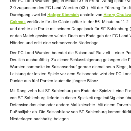
Der FC Land Wursten ging in Minute 37 in Front. Wenig später 
2:0 zugunsten des FC Land Wursten (43.). Mit der Führung für di
Durchgang zwei lief
Holger Kimmich
anstelle von
Henry Chukw
Cakmak
verkürzte für die Gäste später in der 56. Minute auf 1:2.
und drehte die Partie mit seinem Doppelpack für SF Sahlenburg (5
er das Match gewinnen würde. Doch am Ende gab der FC Land W
Händen und erlitt eine schmerzende Niederlage.
Der FC Land Wursten beendet die Saison auf Platz elf – einer Po
Deutlich ausbaufähig: Zu dieser Schlussfolgerung gelangen die
Wursten sammelte im Saisonverlauf gerade einmal neun Siege, f
Leistung der letzten Spiele vor dem Saisonende wird der FC Land 
Punkte aus fünf Partien lautet die jüngste Bilanz.
Mit Rang zehn hat SF Sahlenburg am Ende der Spielzeit eine Posit
von SF Sahlenburg lieferte in dieser Spielzeit regelmäßig eine ü
Defensive das eine oder andere Mal knirschte. Mit einem Torverh
Fußballjahr ab. Die Saisonbilanz von SF Sahlenburg kommt dürft
Niederlagen nachhaltig belegen.