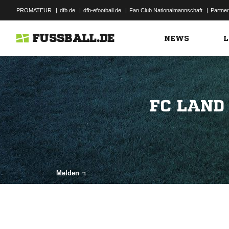
PROMATEUR
|
dfb.de
|
dfb-efootball.de
|
Fan Club Nationalmannschaft
|
Partner
FUSSBALL.DE
NEWS
L
FC LAND
Melden