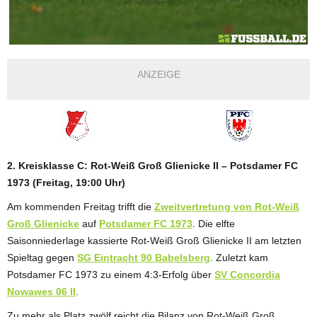
ANZEIGE
2. Kreisklasse C: Rot-Weiß Groß Glienicke II – Potsdamer FC
1973 (Freitag, 19:00 Uhr)
Am kommenden Freitag trifft die
Zweitvertretung von Rot-Weiß
Groß Glienicke
auf
Potsdamer FC 1973
. Die elfte
Saisonniederlage kassierte Rot-Weiß Groß Glienicke II am letzten
Spieltag gegen
SG Eintracht 90 Babelsberg
. Zuletzt kam
Potsdamer FC 1973 zu einem 4:3-Erfolg über
SV Concordia
Nowawes 06 II
.
Zu mehr als Platz zwölf reicht die Bilanz von Rot-Weiß Groß