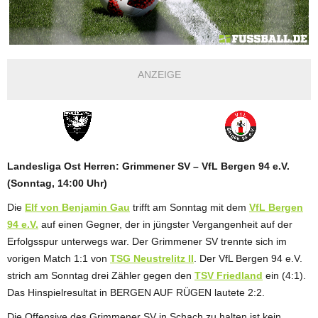
ANZEIGE
Landesliga Ost Herren: Grimmener SV – VfL Bergen 94 e.V.
(Sonntag, 14:00 Uhr)
Die
Elf von Benjamin Gau
trifft am Sonntag mit dem
VfL Bergen
94 e.V.
auf einen Gegner, der in jüngster Vergangenheit auf der
Erfolgsspur unterwegs war. Der Grimmener SV trennte sich im
vorigen Match 1:1 von
TSG Neustrelitz II
. Der VfL Bergen 94 e.V.
strich am Sonntag drei Zähler gegen den
TSV Friedland
ein (4:1).
Das Hinspielresultat in BERGEN AUF RÜGEN lautete 2:2.
Die Offensive des Grimmener SV in Schach zu halten ist kein