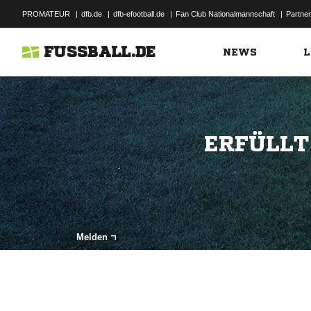
PROMATEUR
|
dfb.de
|
dfb-efootball.de
|
Fan Club Nationalmannschaft
|
Partner
FUSSBALL.DE
NEWS
L
ERFÜLLT
Melden