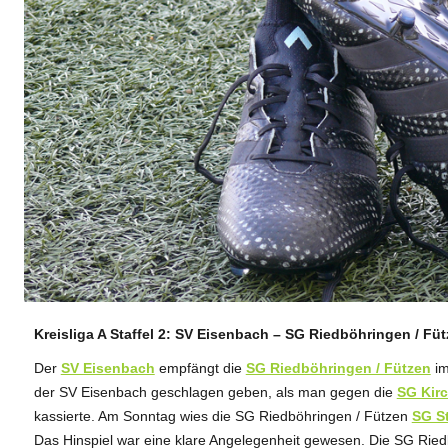
Kreisliga A Staffel 2: SV Eisenbach – SG Riedböhringen / Fü
ANZEIGE
Der
SV Eisenbach
empfängt die
SG Riedböhringen / Fützen
im
der SV Eisenbach geschlagen geben, als man gegen die
SG Kir
kassierte. Am Sonntag wies die SG Riedböhringen / Fützen
SG St
Das Hinspiel war eine klare Angelegenheit gewesen. Die SG Riedb