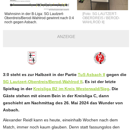
Wahnsinn in der B-Liga: SG Lautzert-
[Foto: SG LAUTZERT-
Oberdreis/Berod-Wahlrod gewinnt nach 0:4
OBERDREIS / BEROD-
noch gegen Asbach.
WAHLROD II]
ANZEIGE
3:0 steht es zur Halbzeit in der Partie
TuS Asbach II
gegen die
SG Lautzert-Oberdreis/Berod-Wahlrod II
. Es ist der letzte
Spieltag in der
Kreisliga B2 im Kreis Westerwald/Sieg
. Die
Gäste stehen mit einem Bein in der Kreisliga C, dann
geschieht am Nachmittag des 26. Mai 2024 das Wunder von
Asbach.
Alexander Reidl kann es heute, eineinhalb Wochen nach dem
Match, immer noch kaum glauben. Denn statt fassungslos den