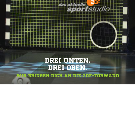
DREI UNTEN.
DREI OBEN.
WIR BRINGEN DICH AN DIE ZDF-TORWAND