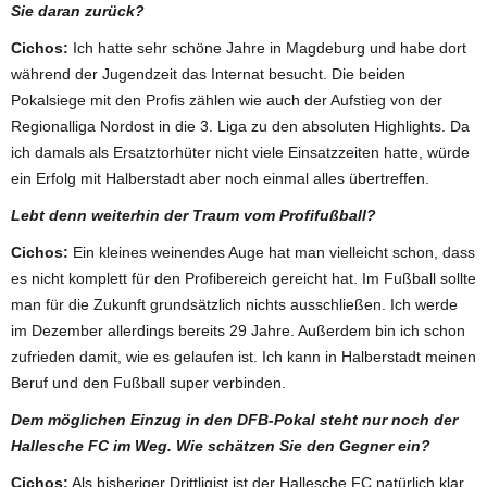
Sie daran zurück?
Cichos:
Ich hatte sehr schöne Jahre in Magdeburg und habe dort
während der Jugendzeit das Internat besucht. Die beiden
Pokalsiege mit den Profis zählen wie auch der Aufstieg von der
Regionalliga Nordost in die 3. Liga zu den absoluten Highlights. Da
ich damals als Ersatztorhüter nicht viele Einsatzzeiten hatte, würde
ein Erfolg mit Halberstadt aber noch einmal alles übertreffen.
Lebt denn weiterhin der Traum vom Profifußball?
Cichos:
Ein kleines weinendes Auge hat man vielleicht schon, dass
es nicht komplett für den Profibereich gereicht hat. Im Fußball sollte
man für die Zukunft grundsätzlich nichts ausschließen. Ich werde
im Dezember allerdings bereits 29 Jahre. Außerdem bin ich schon
zufrieden damit, wie es gelaufen ist. Ich kann in Halberstadt meinen
Beruf und den Fußball super verbinden.
Dem möglichen Einzug in den DFB-Pokal steht nur noch der
Hallesche FC im Weg. Wie schätzen Sie den Gegner ein?
Cichos:
Als bisheriger Drittligist ist der Hallesche FC natürlich klar