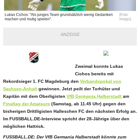
Lukas Cichos: "Als junges Team grundsätzlich wenig Gedanken
[Foto:
machen und mutig spielen".
imago]
ANZEIGE
Zweimal konnte Lukas
Cichos bereits mit
Rekordsieger 1. FC Magdeburg den
Verbandspokal von
Sachsen-Anhalt
gewinnen. Jetzt peilt der Torhüter und
Kapitän mit dem Oberligisten
VfB Germania Halberstadt
am
Finaltag der Amateure
(Samstag, ab 11.45 Uhr) gegen den
bisherigen Drittligisten Halleschen FC den nächsten Erfolg an.
Im FUSSBALL.DE-Interview spricht der 28-Jährige über den
möglichen Hattrick.
FUSSBALL.DE: Der VfB Germania Halberstadt könnte zum