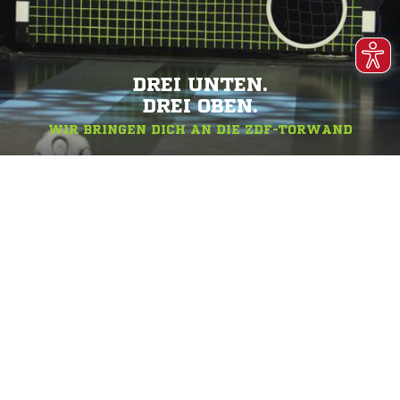
DREI UNTEN.
DREI OBEN.
WIR BRINGEN DICH AN DIE ZDF-TORWAND