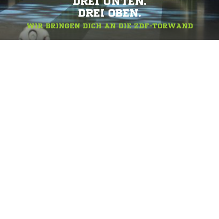
DREI UNTEN.
DREI OBEN.
WIR BRINGEN DICH AN DIE ZDF-TORWAND