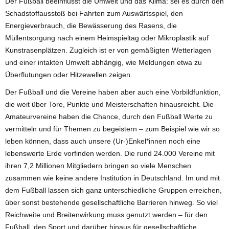
Der Fußball beeinflusst die Umwelt und das Klima: sei es durch den
Schadstoffausstoß bei Fahrten zum Auswärtsspiel, den
Energieverbrauch, die Bewässerung des Rasens, die
Müllentsorgung nach einem Heimspieltag oder Mikroplastik auf
Kunstrasenplätzen. Zugleich ist er von gemäßigten Wetterlagen
und einer intakten Umwelt abhängig, wie Meldungen etwa zu
Überflutungen oder Hitzewellen zeigen.
Der Fußball und die Vereine haben aber auch eine Vorbildfunktion,
die weit über Tore, Punkte und Meisterschaften hinausreicht. Die
Amateurvereine haben die Chance, durch den Fußball Werte zu
vermitteln und für Themen zu begeistern – zum Beispiel wie wir so
leben können, dass auch unsere (Ur-)Enkel*innen noch eine
lebenswerte Erde vorfinden werden. Die rund 24.000 Vereine mit
ihren 7,2 Millionen Mitgliedern bringen so viele Menschen
zusammen wie keine andere Institution in Deutschland. Im und mit
dem Fußball lassen sich ganz unterschiedliche Gruppen erreichen,
über sonst bestehende gesellschaftliche Barrieren hinweg. So viel
Reichweite und Breitenwirkung muss genutzt werden – für den
Fußball, den Sport und darüber hinaus für gesellschaftliche