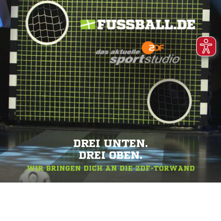
DREI UNTEN.
DREI OBEN.
WIR BRINGEN DICH AN DIE ZDF-TORWAND