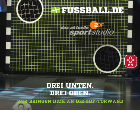
DREI UNTEN.
DREI OBEN.
WIR BRINGEN DICH AN DIE ZDF-TORWAND