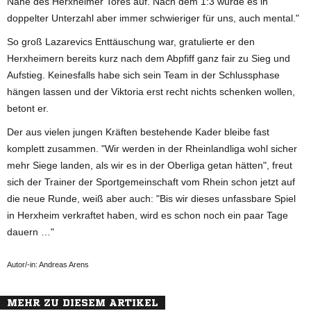
Nähe des Herxheimer Tores auf. Nach dem 1:3 wurde es in
doppelter Unterzahl aber immer schwieriger für uns, auch mental."
So groß Lazarevics Enttäuschung war, gratulierte er den
Herxheimern bereits kurz nach dem Abpfiff ganz fair zu Sieg und
Aufstieg. Keinesfalls habe sich sein Team in der Schlussphase
hängen lassen und der Viktoria erst recht nichts schenken wollen,
betont er.
Der aus vielen jungen Kräften bestehende Kader bleibe fast
komplett zusammen. "Wir werden in der Rheinlandliga wohl sicher
mehr Siege landen, als wir es in der Oberliga getan hätten", freut
sich der Trainer der Sportgemeinschaft vom Rhein schon jetzt auf
die neue Runde, weiß aber auch: "Bis wir dieses unfassbare Spiel
in Herxheim verkraftet haben, wird es schon noch ein paar Tage
dauern …"
Autor/-in: Andreas Arens
MEHR ZU DIESEM ARTIKEL