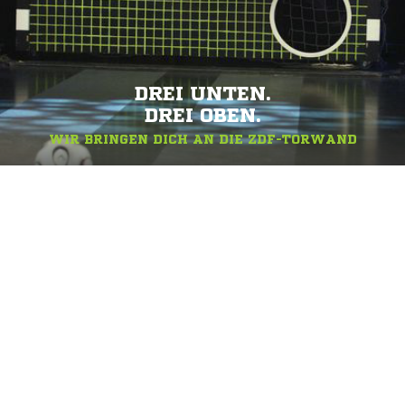
DREI UNTEN.
DREI OBEN.
WIR BRINGEN DICH AN DIE ZDF-TORWAND