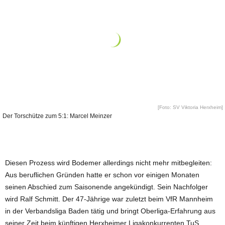
[Foto: SV Viktoria Herxheim]
Der Torschütze zum 5:1: Marcel Meinzer
Diesen Prozess wird Bodemer allerdings nicht mehr mitbegleiten:
Aus beruflichen Gründen hatte er schon vor einigen Monaten
seinen Abschied zum Saisonende angekündigt. Sein Nachfolger
wird Ralf Schmitt. Der 47-Jährige war zuletzt beim VfR Mannheim
in der Verbandsliga Baden tätig und bringt Oberliga-Erfahrung aus
seiner Zeit beim künftigen Herxheimer Ligakonkurrenten TuS