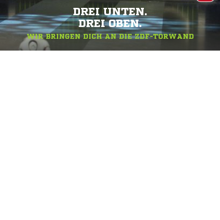
DREI UNTEN.
DREI OBEN.
WIR BRINGEN DICH AN DIE ZDF-TORWAND