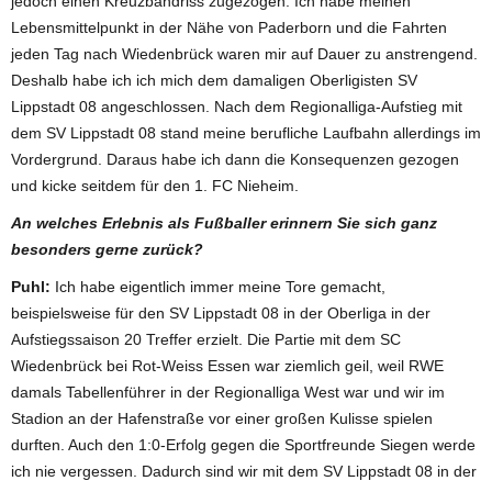
jedoch einen Kreuzbandriss zugezogen. Ich habe meinen
Lebensmittelpunkt in der Nähe von Paderborn und die Fahrten
jeden Tag nach Wiedenbrück waren mir auf Dauer zu anstrengend.
Deshalb habe ich ich mich dem damaligen Oberligisten SV
Lippstadt 08 angeschlossen. Nach dem Regionalliga-Aufstieg mit
dem SV Lippstadt 08 stand meine berufliche Laufbahn allerdings im
Vordergrund. Daraus habe ich dann die Konsequenzen gezogen
und kicke seitdem für den 1. FC Nieheim.
An welches Erlebnis als Fußballer erinnern Sie sich ganz
besonders gerne zurück?
Puhl:
Ich habe eigentlich immer meine Tore gemacht,
beispielsweise für den SV Lippstadt 08 in der Oberliga in der
Aufstiegssaison 20 Treffer erzielt. Die Partie mit dem SC
Wiedenbrück bei Rot-Weiss Essen war ziemlich geil, weil RWE
damals Tabellenführer in der Regionalliga West war und wir im
Stadion an der Hafenstraße vor einer großen Kulisse spielen
durften. Auch den 1:0-Erfolg gegen die Sportfreunde Siegen werde
ich nie vergessen. Dadurch sind wir mit dem SV Lippstadt 08 in der