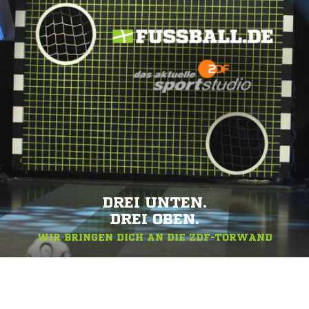
DREI UNTEN.
DREI OBEN.
WIR BRINGEN DICH AN DIE ZDF-TORWAND