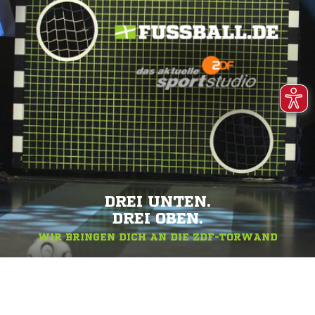
DREI UNTEN.
DREI OBEN.
WIR BRINGEN DICH AN DIE ZDF-TORWAND