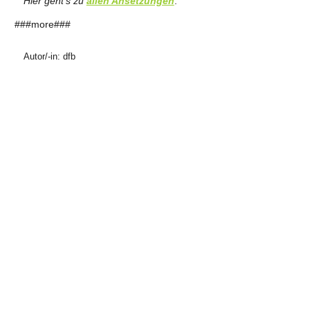
Hier geht's zu
allen Ansetzungen
.
###more###
Autor/-in: dfb
ANZEIGE
ANZEIGE