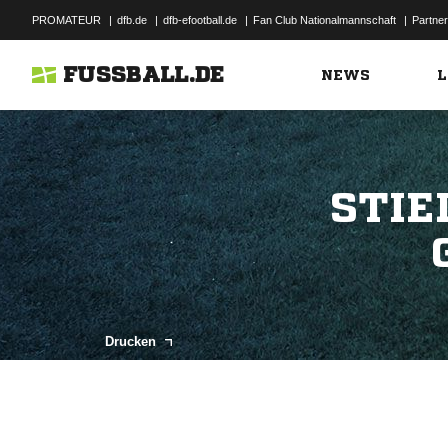
PROMATEUR
|
dfb.de
|
dfb-efootball.de
|
Fan Club Nationalmannschaft
|
Partner
FUSSBALL.DE
NEWS
L
STIE
Drucken