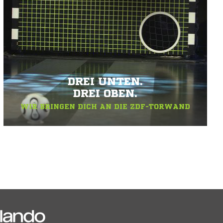
DREI UNTEN.
DREI OBEN.
WIR BRINGEN DICH AN DIE ZDF-TORWAND