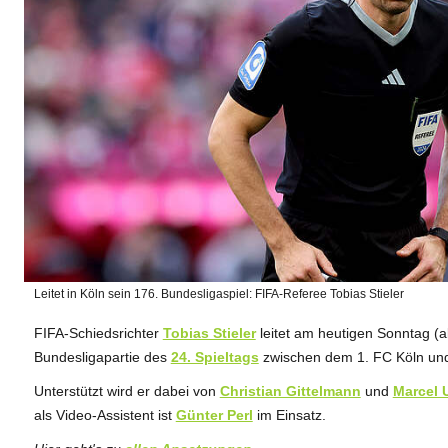
Leitet in Köln sein 176. Bundesligaspiel: FIFA-Referee Tobias Stieler
FIFA-Schiedsrichter
Tobias Stieler
leitet am heutigen Sonntag (a
ANZEIGE
Bundesligapartie des
24. Spieltags
zwischen dem 1. FC Köln un
Unterstützt wird er dabei von
Christian Gittelmann
und
Marcel 
als Video-Assistent ist
Günter Perl
im Einsatz.