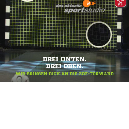
DREI UNTEN.
DREI OBEN.
WIR BRINGEN DICH AN DIE ZDF-TORWAND