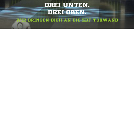
DREI UNTEN.
DREI OBEN.
WIR BRINGEN DICH AN DIE ZDF-TORWAND