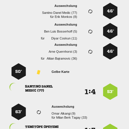
Auswechslung
46’
   
für
  
Auswechslung
46’
   
für
  
Auswechslung
46’
  
für
  
50’
Gelbe Karte
 
:


 
53’
Auswechslung
63’
  
für
   
 