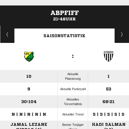
ABPFIFF
21:48UHR
ANZEIGE
SAISONSTATISTIK
:
Aktuelle
10
1
Platzierung
9
53
Aktuelle Punktzahl
Aktuelles
30:104
68:21
Torverhältnis
N | N | N | N | N
S | S | S | S | S
Aktueller Trend
JAMAL LEZANE
HADI SALMAN
Bester Torjäger