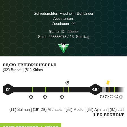
Schiedsrichter:
 
Assistenten:
Zuschauer:
90
Staffel-ID:
225555
Spiel:
225555073 / 13. Spieltag
08/29 FRIEDRICHSFELD
(32')

| (81')

0’
45’
(11')

| (19', 29')

| (53')

| (68')

| (87')

1.FC BOCHOLT