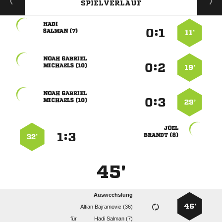
SPIELVERLAUF

:


 
11’
 
:


 
19’
 
:


 
29’

:


 
32’
45'
Auswechslung
46’
  
für
  