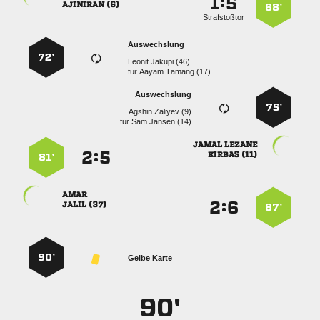
:


 
68’
Strafstoßtor
Auswechslung
72’
  
für
  
Auswechslung
75’
  
für
  
 
:


 
81’

:


 
87’
90’
Gelbe Karte
90'