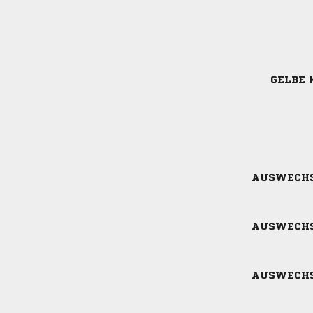
GELBE 
AUSWECH
AUSWECH
AUSWECH