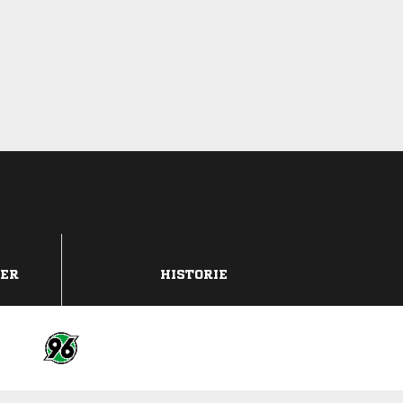
DER
HISTORIE