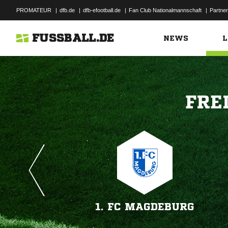
PROMATEUR
|
dfb.de
|
dfb-efootball.de
|
Fan Club Nationalmannschaft
|
Partner
FUSSBALL.DE
NEWS
L

1. FC MAGDEBURG