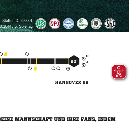
Staffel-ID:
890001
01044 / 5. Spieltag

90’

HANNOVER 96
 DEINE MANNSCHAFT UND IHRE FANS, INDEM