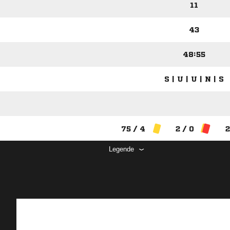
11
43
48:55
S | U | U | N | S
75 / 4
2 / 0
2
Legende