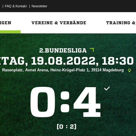
|
FAQ & Kontakt
|
Newsletter
Link
IGEN
VEREINE & VERBÄNDE
TRAINING &
2.BUNDESLIGA
 


Rasenplatz, Avnet Arena, Heinz-Krügel-Platz 1, 39114 Magdeburg
:


[0 : 2]