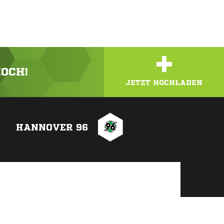
+
HOCH!
JETZT HOCHLADEN
HANNOVER 96