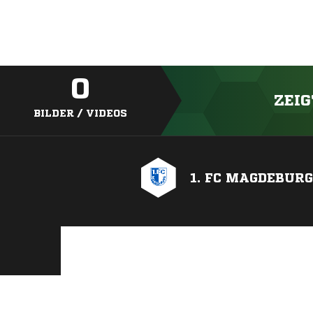
0
ZEIG
BILDER / VIDEOS
1. FC MAGDEBURG