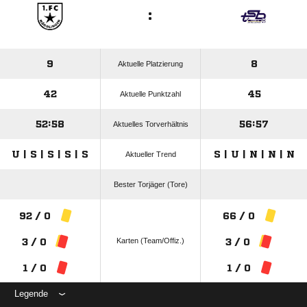
:
9
8
Aktuelle Platzierung
42
45
Aktuelle Punktzahl
52:58
56:57
Aktuelles Torverhältnis
U | S | S | S | S
S | U | N | N | N
Aktueller Trend
Bester Torjäger (Tore)
92 / 0
66 / 0
Karten (Team/Offiz.)
3 / 0
3 / 0
1 / 0
1 / 0
Legende