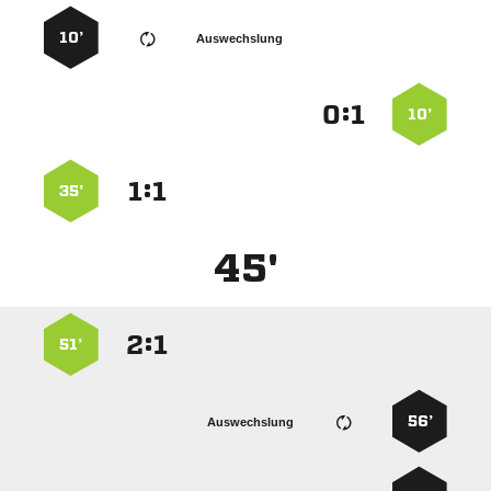
10’
Auswechslung
:


10’
:


35’
45'
:


51’
56’
Auswechslung