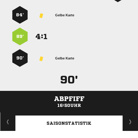
84’
Gelbe Karte
:


89’
90’
Gelbe Karte
90'
ABPFIFF
16:50UHR
ANZEIGE
SAISONSTATISTIK