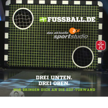
DREI UNTEN.
DREI OBEN.
WIR BRINGEN DICH AN DIE ZDF-TORWAND