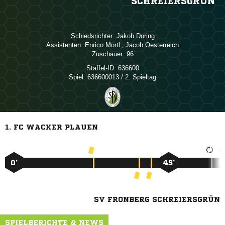
SCHREIERSGRÜN
Schiedsrichter:
 
Assistenten:
 
,  
Zuschauer:
96
Staffel-ID:
636600
Spiel:
636600013 / 2. Spieltag
1. FC WACKER PLAUEN
0’
45’
SV FRONBERG SCHREIERSGRÜN
SPIELBERICHTE & NEWS