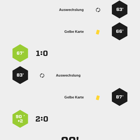
63’
Auswechslung
66’
Gelbe Karte
:


67’
83’
Auswechslung
87’
Gelbe Karte
90 ’
:


+2