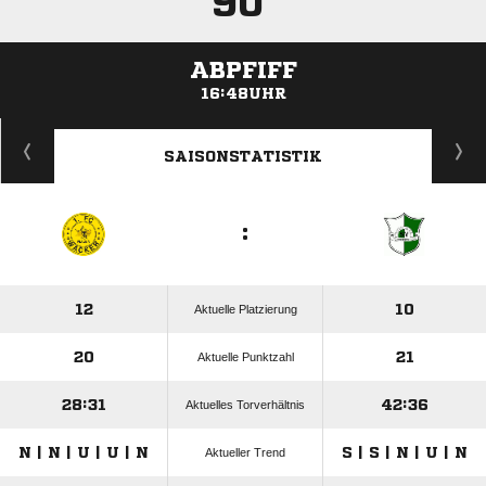
90'
ABPFIFF
16:48UHR
ANZEIGE
SAISONSTATISTIK
:
12
10
Aktuelle Platzierung
20
21
Aktuelle Punktzahl
28:31
42:36
Aktuelles Torverhältnis
N | N | U | U | N
S | S | N | U | N
Aktueller Trend