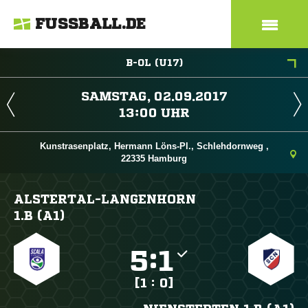
FUSSBALL.DE
B-OL (U17)
 
 
Kunstrasenplatz, Hermann Löns-Pl., Schlehdornweg ,
22335 Hamburg
ALSTERTAL-LANGENHORN
1.B (A1)

:

[1 : 0]