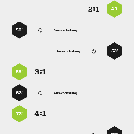
:


48’
50’
Auswechslung
52’
Auswechslung
:


59’
62’
Auswechslung
:


72’