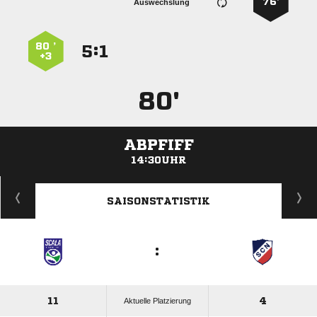
76’
Auswechslung
80 ’
:


+3
80'
ABPFIFF
14:30UHR
ANZEIGE
SAISONSTATISTIK
:
11
4
Aktuelle Platzierung