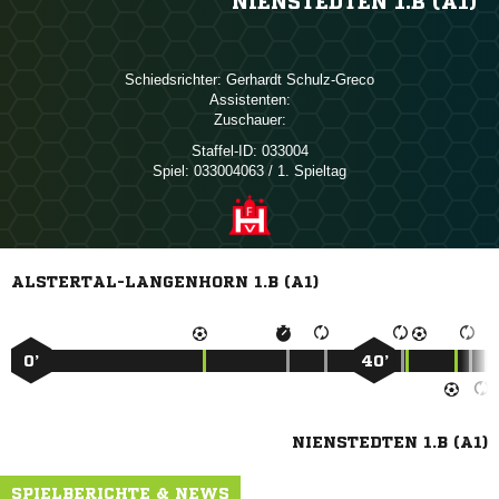
NIENSTEDTEN 1.B (A1)
Schiedsrichter:
 
Assistenten:
Zuschauer:
Staffel-ID:
033004
Spiel:
033004063 / 1. Spieltag
ALSTERTAL-LANGENHORN 1.B (A1)
0’
40’
NIENSTEDTEN 1.B (A1)
SPIELBERICHTE & NEWS