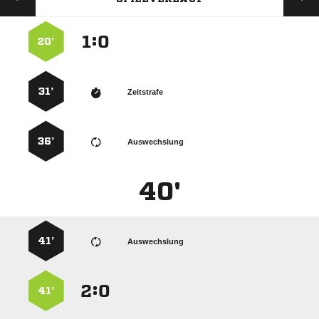
:


20’
31’
Zeitstrafe
36’
Auswechslung
40'
41’
Auswechslung
:


41’