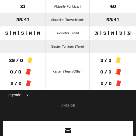
21
40
Aktuelle Punktzahl
38:41
63:41
Aktuelles Torverhältnis
S | N | S | N | N
N | S | N | U | N
Aktueller Trend
Bester Torjäger (Tore)
29 / 0
3 / 0
Karten (Team/Offiz.)
0 / 0
0 / 0
2 / 0
0 / 0
Legende
ANZEIGE