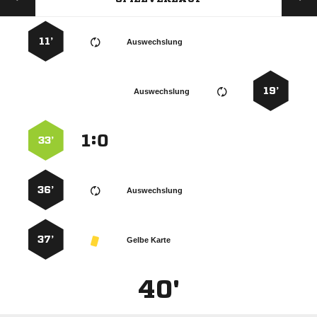
11’
Auswechslung
19’
Auswechslung
:


33’
36’
Auswechslung
37’
Gelbe Karte
40'