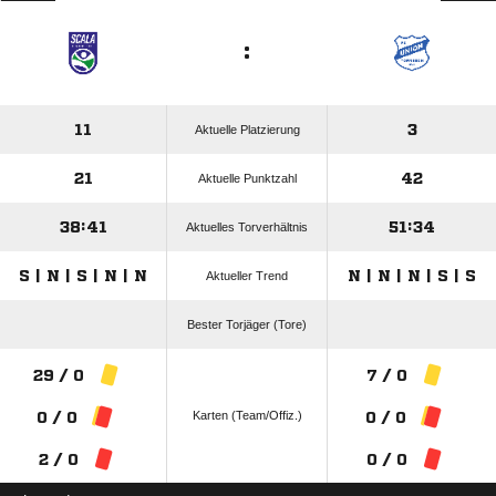
:
11
3
Aktuelle Platzierung
21
42
Aktuelle Punktzahl
38:41
51:34
Aktuelles Torverhältnis
S | N | S | N | N
N | N | N | S | S
Aktueller Trend
Bester Torjäger (Tore)
29 / 0
7 / 0
Karten (Team/Offiz.)
0 / 0
0 / 0
2 / 0
0 / 0