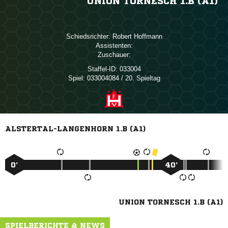
UNION TORNESCH 1.B (A1)
Schiedsrichter:
 
Assistenten:
Zuschauer:
Staffel-ID:
033004
Spiel:
033004084 / 20. Spieltag
ALSTERTAL-LANGENHORN 1.B (A1)
0’
40’
UNION TORNESCH 1.B (A1)
SPIELBERICHTE & NEWS