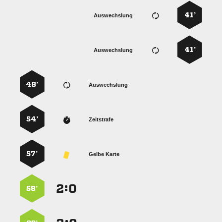
41’
Auswechslung
41’
Auswechslung
48’
Auswechslung
54’
Zeitstrafe
57’
Gelbe Karte
:


58’