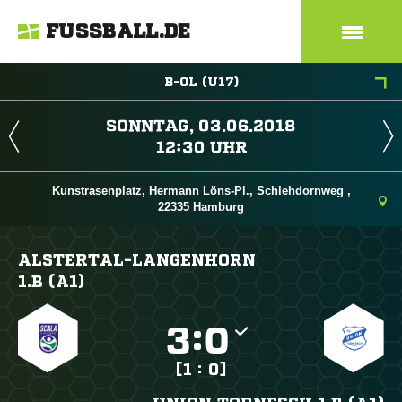
FUSSBALL.DE
B-OL (U17)
 
 
Kunstrasenplatz, Hermann Löns-Pl., Schlehdornweg ,
22335 Hamburg
ALSTERTAL-LANGENHORN
1.B (A1)

:

[1 : 0]