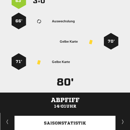
:


63’
66’
Auswechslung
70’
Gelbe Karte
71’
Gelbe Karte
80'
ABPFIFF
14:01UHR
ANZEIGE
SAISONSTATISTIK