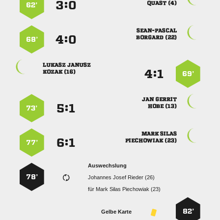
:


 
62’

:


 
68’
 
:


 
69’
 
:


 
73’
 
:


 
77’
Auswechslung
78’
   
für
   
82’
Gelbe Karte