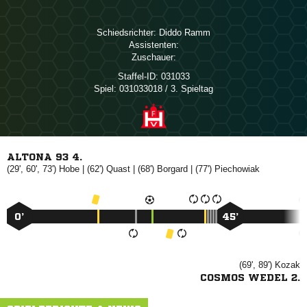
Schiedsrichter:
 
Assistenten:
Zuschauer:
Staffel-ID:
031033
Spiel:
031033018 / 3. Spieltag
ALTONA 93 4.
(29', 60', 73')

| (62')

| (68')

| (77')

0’
45’
(69', 89')

COSMOS WEDEL 2.