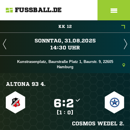
FUSSBALL.DE
KK 12
 
 
Kunstrasenplatz, Baurstraße Platz 1, Baurstr. 9, 22605
Hamburg
ALTONA 93 4.

:

[1 : 0]
COSMOS WEDEL 2.