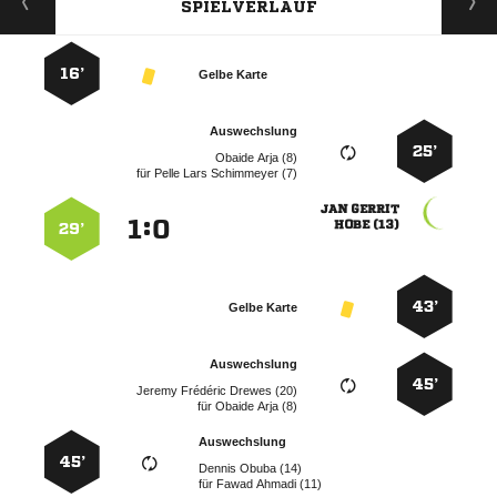
SPIELVERLAUF
16’
Gelbe Karte
Auswechslung
25’
  
für
   
 
:


 
29’
43’
Gelbe Karte
Auswechslung
45’
   
für
  
Auswechslung
45’
  
für
  