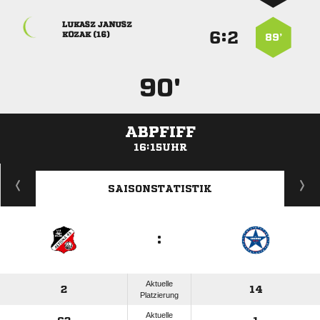
 
:


 
89’
90'
ABPFIFF
16:15UHR
ANZEIGE
SAISONSTATISTIK
:
Aktuelle
2
14
Platzierung
Aktuelle