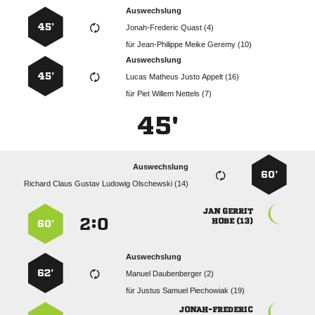
Auswechslung
45’
  
für
   
Auswechslung
45’
    
für
   
45'
Auswechslung
60’
     
 
:


 
60’
Auswechslung
62’
  
für
   
