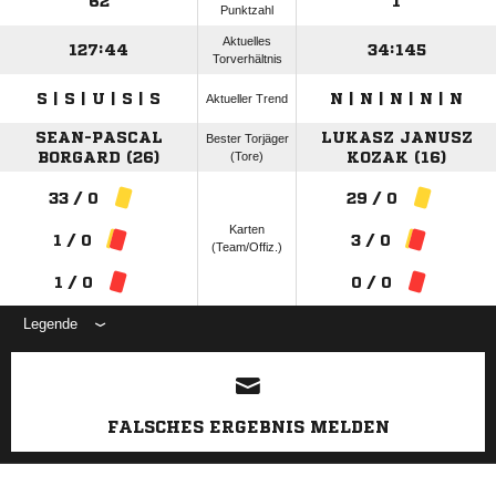
62
1
Punktzahl
Aktuelles
127:44
34:145
Torverhältnis
S | S | U | S | S
N | N | N | N | N
Aktueller Trend
SEAN-PASCAL
LUKASZ JANUSZ
Bester Torjäger
BORGARD (26)
(Tore)
KOZAK (16)
33 / 0
29 / 0
Karten
1 / 0
3 / 0
(Team/Offiz.)
1 / 0
0 / 0
Legende
ANZEIGE
FALSCHES ERGEBNIS MELDEN